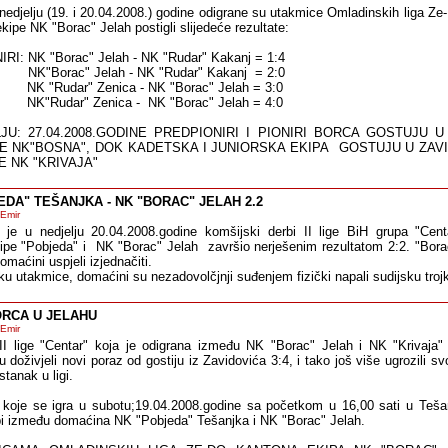
nedjelju (19. i 20.04.2008.) godine odigrane su utakmice Omladinskih liga Z
ekipe NK "Borac" Jelah postigli slijedeće rezultate:
I: NK "Borac" Jelah - NK "Rudar" Kakanj = 1:4
NK"Borac" Jelah - NK "Rudar" Kakanj = 2:0
K "Rudar" Zenica - NK "Borac" Jelah = 3:0
NK"Rudar" Zenica - NK "Borac" Jelah = 4:0
JU: 27.04.2008.GODINE PREDPIONIRI I PIONIRI BORCA GOSTUJU 
E NK"BOSNA", DOK KADETSKA I JUNIORSKA EKIPA GOSTUJU U ZAV
E NK "KRIVAJA"
EDA" TEŠANJKA - NK "BORAC" JELAH 2.2
 Emir
 je u nedjelju 20.04.2008.godine komšijski derbi II lige BiH grupa "Cen
pe "Pobjeda" i NK "Borac" Jelah završio nerješenim rezultatom 2:2. "Bora
domaćini uspjeli izjednačiti.
u utakmice, domaćini su nezadovolčjnji suđenjem fizički napali sudijsku troj
RCA U JELAHU
 Emir
II lige "Centar" koja je odigrana između NK "Borac" Jelah i NK "Krivaja" 
 doživjeli novi poraz od gostiju iz Zavidovića 3:4, i tako još više ugrozili s
stanak u ligi.
 koje se igra u subotu;19.04.2008.godine sa početkom u 16,00 sati u Tešan
rbi između domaćina NK "Pobjeda" Tešanjka i NK "Borac" Jelah.