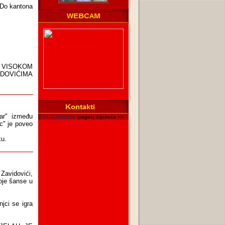
e-Do kantona
U VISOKOM
IDOVIĆIMA
tar" između
<< Prethodna
{pages} Sljedeca >>
c" je poveo
ku.
Zavidovići,
voje šanse u
jci se igra