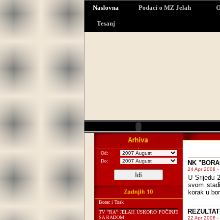
Naslovna
Podaci o MZ Jelah
O
Tesanj
Od:
Do:
NK "BORA
24 Apr 2008 -
U Srijedu 
svom stadi
korak u bo
Borac i Tosk
REZULTAT
TV "RA" JELAH USKORO POČINJE
SA RADOM
22 Apr 2008 -