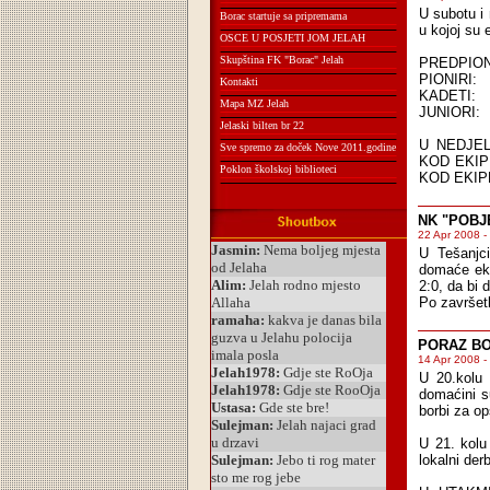
U subotu i 
Borac startuje sa pripremama
u kojoj su 
OSCE U POSJETI JOM JELAH
Skupština FK "Borac" Jelah
PREDPIONIR
PIONIRI: 
Kontakti
KADETI: N
Mapa MZ Jelah
JUNIORI: 
Jelaski bilten br 22
U NEDJEL
Sve spremo za doček Nove 2011.godine
KOD EKIP
Poklon školskoj biblioteci
KOD EKIP
NK "POBJ
22 Apr 2008 -
U Tešanjci
domaće eki
2:0, da bi 
Po završetk
PORAZ BO
14 Apr 2008 -
U 20.kolu 
domaćini su
borbi za op
U 21. kolu
lokalni de