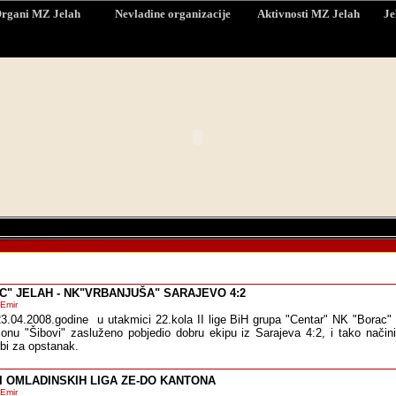
rgani MZ Jelah
Nevladine organizacije
Aktivnosti MZ Jelah
Je
C" JELAH - NK"VRBANJUŠA" SARAJEVO 4:2
 Emir
23.04.2008.godine u utakmici 22.kola II lige BiH grupa "Centar" NK "Borac" 
onu "Šibovi" zasluženo pobjedio dobru ekipu iz Sarajeva 4:2, i tako način
rbi za opstanak.
I OMLADINSKIH LIGA ZE-DO KANTONA
 Emir