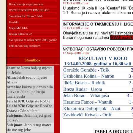
13 Oct 2008 - Emir
Borac startuje sa pripremama
U utakmci IX kola II lige "Centar" NK "B
OSCE U POSJETI JOM JELAH
1:1. Borac je i na ovoj utakmici iskazao 
Skupština FK "Borac" Jelah
Kontakti
INFORMACIJE O TAKMIČENJU II LIG
Mapa MZ Jelah
05 Oct 2008 - Emir
Obavještavaju se svi navijači i simpatiz
Jelaski bilten br 22
Borcu mogu naći na adresi
WWW.nszdk
Sve spremo za doček Nove 2011.godine
Poklon školskoj biblioteci
NK"BORAC" OSTAVRIO POBJEDU PR
17 Sep 2008 - Emir
REZULTATI
V KOLO
13/14.09.2008. godina u 16,30 sati
Goražde
Goražde
-
Tošk
Ustikolina
Kolina
–
Natron
3
Ilidža
Bosna
–
Radnik
2
Breza
Rudar
-
Usora
Jelah
Borac
–
Vrbanjuša
3
-
Hrasnica
Famos
–
Vratnik
1
Klokotnica
DobojIstok
–
Azot
Zavidovići
Krivaja
-
Orlić
TABELA DRUGE 