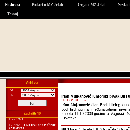
Naslovna
Podaci o MZ Jelah
Organi MZ Jelah
Nevlad
Tesanj
Od:
Do:
Irfan Mujkanović juniorski prvak BiH 
13 Oct 2008 - Emir
Irfan Mujkanović član Bodi bilding klub
bodi bildingu na međunarodnom prvenst
subotu 11.10.2008.godine u Vogošći. N
Hrvatske.
Borac i Tosk
TV "RA" JELAH USKORO POČINJE
SA RADOM
NK"Borac" Jelah- FK "Goražde" Gora