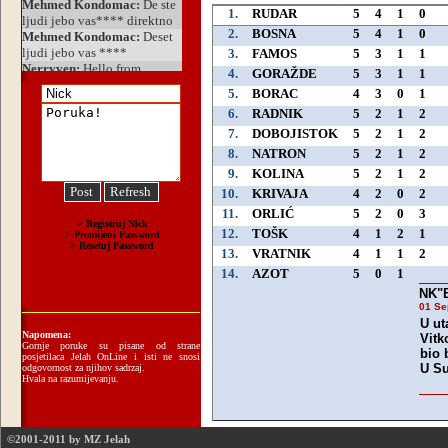
1.
RUDAR
5
4
1
0
2.
BOSNA
5
4
1
0
3.
FAMOS
5
3
1
1
4.
GORAŽDE
5
3
1
1
5.
BORAC
4
3
0
1
6.
RADNIK
5
2
1
2
7.
DOBOJISTOK
5
2
1
2
8.
NATRON
5
2
1
2
9.
KOLINA
5
2
1
2
10.
KRIVAJA
4
2
0
2
11.
ORLIĆ
5
2
0
3
12.
TOŠK
4
1
2
1
13.
VRATNIK
4
1
1
2
14.
AZOT
5
0
1
NK"
01 Se
U ut
Napomena:
Vitk
Gornje poruke su pisane od strane
bio 
posjetilaca Jelah OnLine i isti ne snosi
U Su
odgovornost za njihov sadrzaj.
Hvala na razumijevanju.
©2001-2011 by MZ Jelah