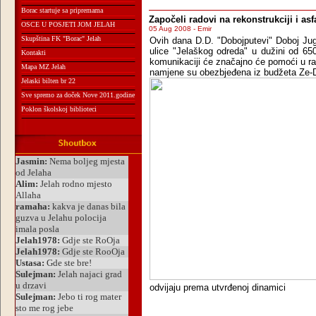
Borac startuje sa pripremama
Započeli radovi na rekonstrukciji i asf
OSCE U POSJETI JOM JELAH
05 Aug 2008 - Emir
Skupština FK "Borac" Jelah
Ovih dana D.D. "Dobojputevi" Doboj Jug z
ulice "Jelaškog odreda" u dužini od 65
Kontakti
komunikaciji će značajno će pomoći u ra
Mapa MZ Jelah
namjene su obezbjeđena iz budžeta Ze-
Jelaski bilten br 22
Sve spremo za doček Nove 2011.godine
Poklon školskoj biblioteci
odvijaju prema utvrđenoj dinamici