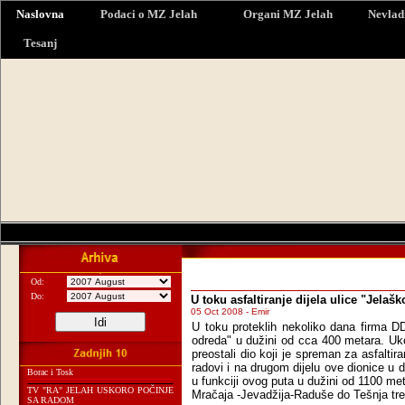
Naslovna
Podaci o MZ Jelah
Organi MZ Jelah
Nevlad
Tesanj
Od:
Do:
U toku asfaltiranje dijela ulice "Jelaš
05 Oct 2008 - Emir
U toku proteklih nekoliko dana firma DD 
odreda" u dužini od cca 400 metara. Ukol
preostali dio koji je spreman za asfalti
radovi i na drugom dijelu ove dionice u 
Borac i Tosk
u funkciji ovog puta u dužini od 1100 met
TV "RA" JELAH USKORO POČINJE
Mračaja -Jevadžija-Raduše do Tešnja treba
SA RADOM