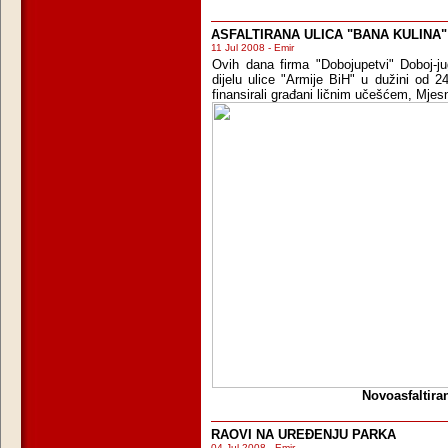
ASFALTIRANA ULICA "BANA KULINA" 
11 Jul 2008 - Emir
Ovih dana firma "Dobojupetvi" Doboj-jug
dijelu ulice "Armije BiH" u dužini od 
finansirali građani ličnim učešćem, Mjes
Novoasfaltira
RAOVI NA UREĐENJU PARKA
04 Jul 2008 - Emir