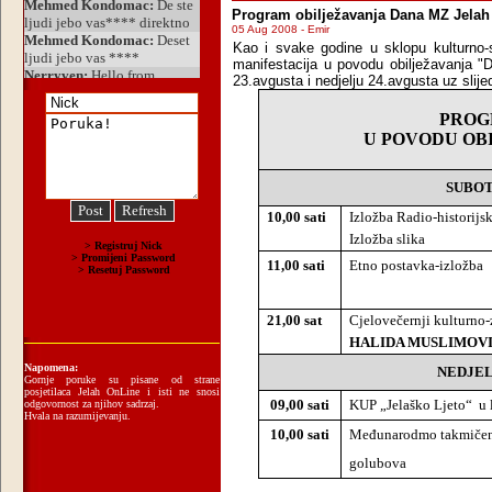
Program obilježavanja Dana MZ Jelah
05 Aug 2008 - Emir
Kao i svake godine u sklopu kulturno-s
manifestacija u povodu obilježavanja 
23.avgusta i nedjelju 24.avgusta uz slij
PROG
U POVODU OB
SUBOT
10,00 sati
Izložba Radio-historijs
Izložba slika
11,00 sati
Etno postavka-izložba
21,00 sat
Cjelovečernji kulturno
HALIDA MUSLIMOV
Napomena:
NEDJEL
Gornje poruke su pisane od strane
posjetilaca Jelah OnLine i isti ne snosi
09,00 sati
KUP „Jelaško Ljeto“
u 
odgovornost za njihov sadrzaj.
Hvala na razumijevanju.
10,00 sati
Međunarodmo takmičenj
golubova