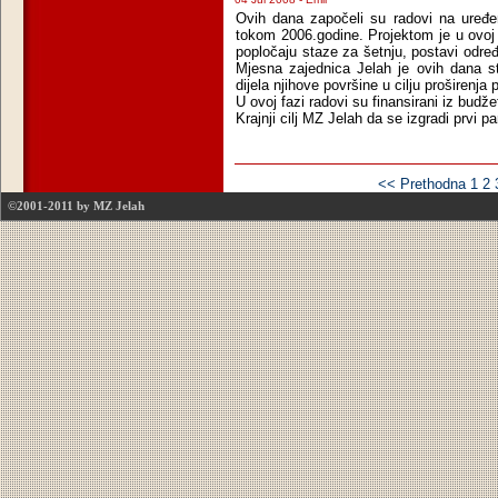
Ovih dana započeli su radovi na uređe
tokom 2006.godine. Projektom je u ovoj 
popločaju staze za šetnju, postavi određe
Mjesna zajednica Jelah je ovih dana s
dijela njihove površine u cilju proširenja 
U ovoj fazi radovi su finansirani iz budž
Krajnji cilj MZ Jelah da se izgradi prvi p
<< Prethodna
1
2
©2001-2011 by MZ Jelah