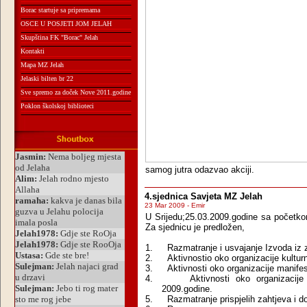
Borac startuje sa pripremama
OSCE U POSJETI JOM JELAH
Skupština FK "Borac" Jelah
Kontakti
Mapa MZ Jelah
Jelaski bilten br 22
Sve spremo za doček Nove 2011.godine
Poklon školskoj biblioteci
samog jutra odazvao akciji.
4.sjednica Savjeta MZ Jelah
23 Mar 2009 - Emir
U Srijedu;25.03.2009.godine sa početko
Za sjednicu je predložen,
1.
Razmatranje i usvajanje Izvoda iz 
2.
Aktivnostio oko organizacije kultur
3.
Aktivnosti oko organizacije manifes
4.
Aktivnosti oko organizacije
2009.godine.
5.
Razmatranje prispjelih zahtjeva i d