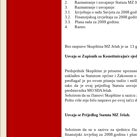
2.
Razmatranje i usvajanje Statuta MZ J
3.
Razmatranje i usvajanje:
3.1.
Izvještaja o radu Savjeta za 2008.god
3.2.
Finansijskog izvještaja za 2008.godi
3.3.
Plana rada za 2009.godinu.
4.
Razno.
Bez rasprave Skupština MZ Jelah je sa
13 g
Usvaja se Zapisnik sa Konstituirajuće sje
Predsjednik Skupštine je prisutne upozna
usklađen sa Statutom općine i Zakonom o
predlagač je po ovom pitanju tražio i mišl
tako da je ovaj prijedlog Statuta usvoj
predstavnika MO SDA Jelah.
Sobzirom da su članovi Skupštine u sazicu za
Pošto više nije bilo rasprave po ovoj tačci
Usvaja se Prijedlog Statuta MZ Jelah.
Sobzirom da su u sazivu za sjednicu čla
finansijski izvještaj za 2008.godinu i pla