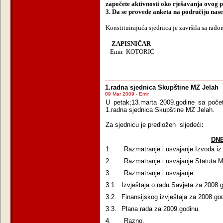
započete aktivnosti oko rješavanja ovog 
3. Da se provede anketa na područiju nase
Konstituirajuća sjednica je završila sa rado
ZAPISNIČAR
Emir
KOTORIĆ
1.radna sjednica Skupštine MZ Jelah
09 Mar 2009 - Emir
U petak;13.marta 2009.godine sa poče
1.radna sjednica Skupštine MZ Jelah.
Za sjednicu je predložen sljedeći
:
DNE
1.
Razmatranje i usvajanje Izvoda iz 
2.
Razmatranje i usvajanje Statuta M
3.
Razmatranje i usvajanje:
3.1.
Izvještaja o radu Savjeta za 2008.
3.2.
Finansijskog izvještaja za 2008.go
3.3.
Plana rada za 2009.godinu.
4.
Razno.