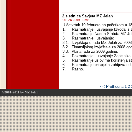
2.sjednica Savjeta MZ Jelah
18 Feb 2009 - Emir
U četvrtak 19.februara sa početkom u 18
1.
Razmatranje i usvajanje Izvoda iz 
2.
Razmatranje Nacrta Statuta MZ Je
3.
Razmatranje i usvajanje:
3.1.
Izvještaja o radu MZ Jelah za 2008
3.2.
Finansijskog izvještaja za 2008.god
3.3.
Plana rada za 2009.godinu.
4.
Razmatranje i usvajanje Zapisnika
5.
Razmatranje uslovima korištenja st
6.
Razmatranje prispjelih zahtjeva i d
7.
Razno.
<< Prethodna
1
2
©2001-2011 by MZ Jelah