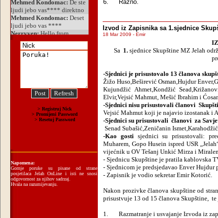
6.
Razno.
Izvod iz Zapisnika sa 1.sjednice Skup
18 Mar 2009 - Emir
I
Sa
1.
sjednice Skupštine MZ Jelah održ
pr
-Sjednici je prisustovalo 13 članova skupš
Žižo Huso,Beširević Osman,Hujdur Enver,Ga
Kujundžić Ahmet,Kondžić Sead,Križanović
Elvir,Vejsić Mahmut, Mešić Ibrahim i Ćosa
-Sjednici nisu prisustovali članovi
Skupšt
Vejsić Mahmut koji je najavio izostanak i A
-Sjednici su prisustovali
članovi
za Savj
Senad Subašić,Zeničanin Ismet,Karahodžić 
-Kao gosti
sjednici su prisustovali: p
Muharem, Gopo Husein ispred USR „Jelah“ 
vijećnik u OV Tešanj Unkić Mirza i Mirale
- Sjednicu Skupštine je pratila kablovska T
Napomena:
- Sjednicom je predsjedavao Enver Hujdur 
Gornje poruke su pisane od strane
posjetilaca Jelah OnLine i isti ne snosi
- Zapisnik je vodio sekretar Emir Kotorić.
odgovornost za njihov sadrzaj.
Hvala na razumijevanju.
Nakon prozivke članova skupštine od strane
prisustvuje 13 od 15 članova Skupštine,
te
1.
Razmatranje i usvajanje Izvoda iz zap