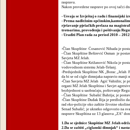
raspravu.
Nakon provedene rasprave po ovoj tačci dne
- Usvaja se Izvještaj o radu i finansijski 
- Prema nadležnim općinskim,kantonalim 
rješavanje pješačkih prelaza na magistral
trotoarima, provođenju i poštivanju Regu
- Uraditi Plan rada za period 2010 – 2012
-Član Skupštine
Ćosanović Nihada je post
- Član Skupštine Beširević Osman
je posta
Savjeta MZ Jelah.
- Član Skupštine Križanović Nikola je post
vodovodnom sistemu Jelah-Tešanj.
-Predsjednik Skupštine NK „Borac „Jelah
F
da bi se od cigle dimnjaka napravio manji n
-Član Savjeta MZ Jelah
Agić Vahidin; je p
organi MZ Jelah Skupština i Savjet agresiv
bezbjednost u saobraćaju, poštovanje Regul
- Član Skupštine
Subašić Bahrija; je posta
-Član Skupštine Duđak Ilija je predložio da 
rad eko-policije oko zaštite životne okoline
Senad Subašić; je ukratko odgovorio na sva 
rasprave Skupština uz 13 glasova „ZA“ doni
1.Da se sjednice Skupštine MZ Jelah održa
2.Da se zaštiti „ciglanski dimnjak“ i nasta