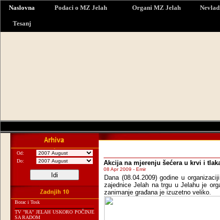
Naslovna
Podaci o MZ Jelah
Organi MZ Jelah
Nevlad
Tesanj
Od:
Do:
Akcija na mjerenju šećera u krvi i tlak
08 Apr 2009 - Emir
Dana (08.04.2009) godine u organizacij
zajednice Jelah na trgu u Jelahu je orga
zanimanje građana je izuzetno veliko.
Borac i Tosk
TV "RA" JELAH USKORO POČINJE
SA RADOM