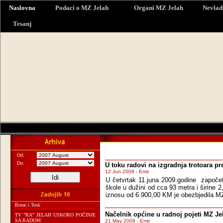
Naslovna
Podaci o MZ Jelah
Organi MZ Jelah
Nevlad
Tesanj
Od:
Do:
U toku radovi na izgradnja trotoara pr
12 Jun 2009 - Emir
U četvrtak 11.juna 2009.godine započeti
škole u dužini od cca 93 metra i širine 
iznosu od 6.900,00 KM je obezbjedila M
Borac i Tosk
Načelnik općine u radnoj pojeti MZ Je
TV "RA" JELAH USKORO POČINJE
SA RADOM
21 May 2009 - Emir