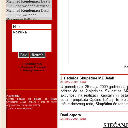
uče
2.sjednica Skupštine MZ Jelah
21 May 2009 - Emir
U ponedjeljak 25.maja 2009.godine sa 
održat će se 2.sjednica Skupštine M
aktivnosti na realizaciji kapitalnih i ost
Napomena:
Gornje poruke su pisane od strane
ostalih projekata Općine Tešanj, te proj
posjetilaca Jelah OnLine i isti ne snosi
tačke dnevnog reda, Skupština će rasprav
odgovornost za njihov sadrzaj.
Hvala na razumijevanju.
Dani otpora
14 May 2009 - Emir
SJEĆANJ