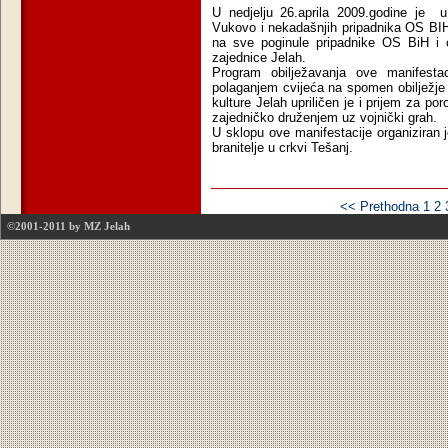
U nedjelju 26.aprila 2009.godine je
u
Vukovo i nekadašnjih pripadnika OS BIH
na sve poginule pripadnike OS BiH i c
zajednice Jelah.
Program obilježavanja ove manifesta
polaganjem cvijeća na spomen obilježje
kulture Jelah upriličen je i prijem za por
zajedničko druženjem uz vojnički grah.
U sklopu ove manifestacije organiziran 
branitelje u crkvi Tešanj.
<< Prethodna
1
2
©2001-2011 by MZ Jelah