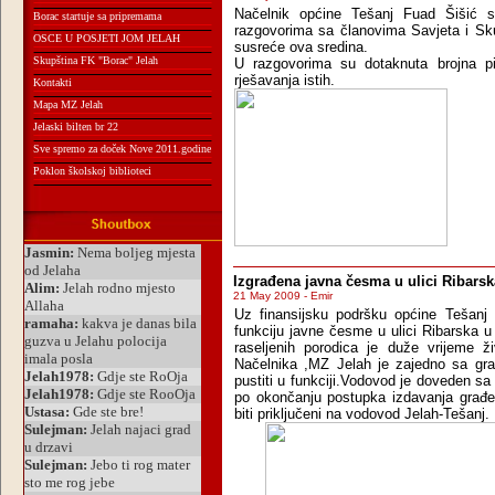
Načelnik općine Tešanj Fuad Šišić s
Borac startuje sa pripremama
razgovorima sa članovima Savjeta i Sk
OSCE U POSJETI JOM JELAH
susreće ova sredina.
Skupština FK "Borac" Jelah
U razgovorima su dotaknuta brojna pi
rješavanja istih.
Kontakti
Mapa MZ Jelah
Jelaski bilten br 22
Sve spremo za doček Nove 2011.godine
Poklon školskoj biblioteci
Izgrađena javna česma u ulici Ribarsk
21 May 2009 - Emir
Uz finansijsku podršku općine Tešanj 
funkciju javne česme u ulici Ribarska
raseljenih porodica je duže vrijeme ž
Načelnika ,MZ Jelah je zajedno sa gr
pustiti u funkciji.Vodovod je doveden sa 
po okončanju postupka izdavanja građe
biti priključeni na vodovod Jelah-Tešanj.