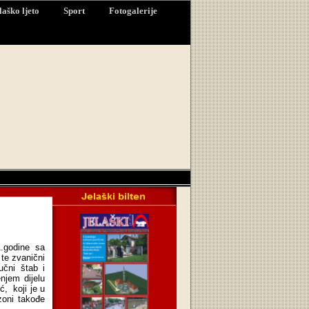
laško ljeto
Sport
Fotogalerije
1.godine sa
 te zvanični
učni štab i
njem dijelu
ć, koji je u
zoni takođe