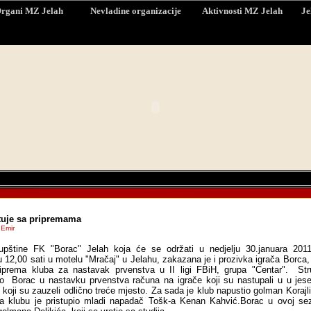
rgani MZ Jelah
Nevladine organizacije
Aktivnosti MZ Jelah
Je
tuje sa pripremama
 Emir
upštine FK "Borac" Jelah koja će se održati u nedjelju 30.januara 201
12,00 sati u motelu "Mračaj" u Jelahu, zakazana je i prozivka igrača Borca,
iprema kluba za nastavak prvenstva u II ligi FBiH, grupa "Centar". Str
o Borac u nastavku prvenstva računa na igrače koji su nastupali u u jese
 koji su zauzeli odlično treće mjesto. Za sada je klub napustio golman Korajli
a klubu je pristupio mladi napadač Tošk-a Kenan Kahvić.Borac u ovoj se