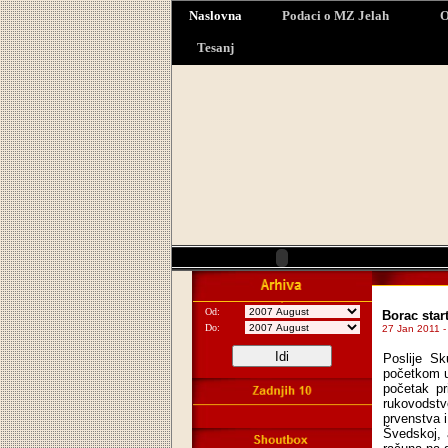
Naslovna
Podaci o MZ Jelah
O
Tesanj
Od:
Borac star
Do:
27 Jan 2011 -
Poslije Sk
početkom u 
početak pr
rukovodstv
prvenstva i
Švedskoj, 