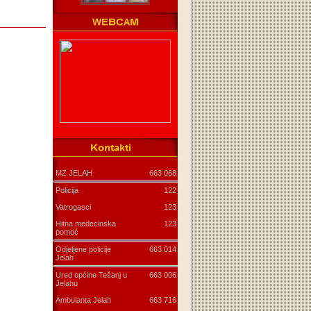
MZ JELAH
663 068
Policija
122
Vatrogasci
123
Hitna medecinska
123
pomoć
Odjeljene policije
663 014
Jelah
Ured općine Tešanj u
663 006
Jelahu
Ambulanta Jelah
663 716