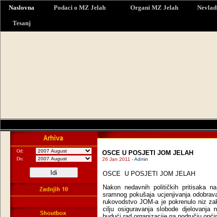
Naslovna
Podaci o MZ Jelah
Organi MZ Jelah
Nevlad
Tesanj
Od:
OSCE U POSJETI JOM JELAH
Do:
26 Jan 2011 -
Admin
OSCE
U POSJETI JOM JELAH
Nakon nedavnih političkih pritisaka n
sramnog pokušaja ucjenjivanja odobravan
rukovodstvo JOM-a je pokrenulo niz zak
cilju osiguravanja slobode djelovanja
budući rad organizacije na području opći