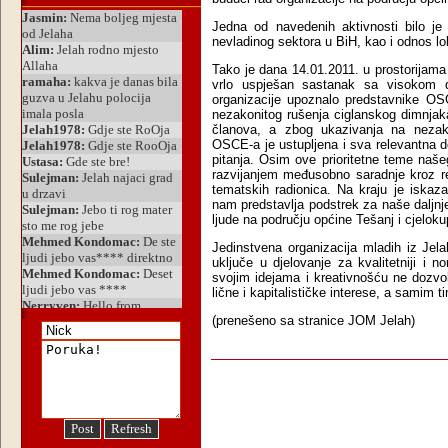
Jedna od navedenih aktivnosti bilo je
nevladinog sektora u BiH, kao i odnos lok
Tako je dana 14.01.2011. u prostorija
vrlo uspješan sastanak sa visokom 
organizacije upoznalo predstavnike O
nezakonitog rušenja ciglanskog dimnjaka 
članova, a zbog ukazivanja na nezako
OSCE-a je ustupljena i sva relevantna 
pitanja. Osim ove prioritetne teme naš
razvijanjem međusobno saradnje kroz re
tematskih radionica. Na kraju je iskaz
nam predstavlja podstrek za naše daljnje 
ljude na području općine Tešanj i cjelok
Jedinstvena organizacija mladih iz Jel
uključe u djelovanje za kvalitetniji i n
svojim idejama i kreativnošću ne dozvo
lične i kapitalističke interese, a samim 
(prenešeno sa stranice JOM Jelah)