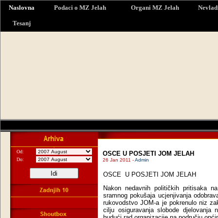
Naslovna
Podaci o MZ Jelah
Organi MZ Jelah
Nevlad
Tesanj
Od:
OSCE U POSJETI JOM JELAH
Do:
26 Jan 2011 -
Admin
OSCE
U POSJETI JOM JELAH
Nakon nedavnih političkih pritisaka n
sramnog pokušaja ucjenjivanja odobravan
rukovodstvo JOM-a je pokrenulo niz zak
cilju osiguravanja slobode djelovanja
budući rad organizacije na području opći