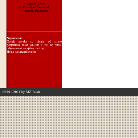
Napomena:
Gornje poruke su pisane od strane
posjetilaca Jelah OnLine i isti ne snosi
odgovornost za njihov sadrzaj.
Hvala na razumijevanju.
©2001-2011 by MZ Jelah