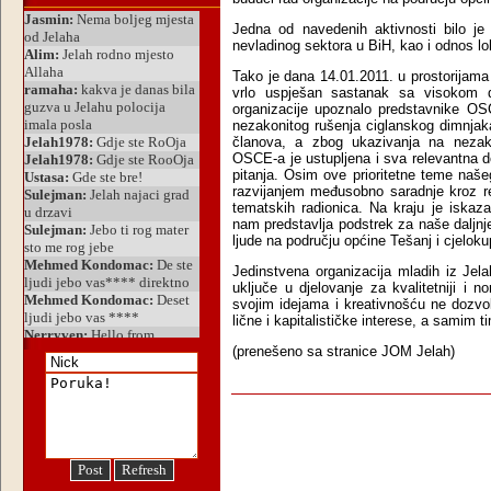
Jedna od navedenih aktivnosti bilo je
nevladinog sektora u BiH, kao i odnos lok
Tako je dana 14.01.2011. u prostorija
vrlo uspješan sastanak sa visokom 
organizacije upoznalo predstavnike O
nezakonitog rušenja ciglanskog dimnjaka 
članova, a zbog ukazivanja na nezako
OSCE-a je ustupljena i sva relevantna 
pitanja. Osim ove prioritetne teme naš
razvijanjem međusobno saradnje kroz re
tematskih radionica. Na kraju je iskaz
nam predstavlja podstrek za naše daljnje 
ljude na području općine Tešanj i cjelok
Jedinstvena organizacija mladih iz Jel
uključe u djelovanje za kvalitetniji i n
svojim idejama i kreativnošću ne dozvo
lične i kapitalističke interese, a samim 
(prenešeno sa stranice JOM Jelah)