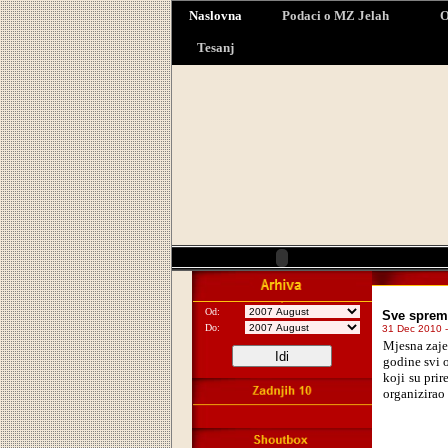
Naslovna
Podaci o MZ Jelah
O
Tesanj
Od:
Sve sprem
Do:
31 Dec 2010 -
Mjesna zaje
godine svi o
koji su pri
organizirao