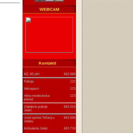
MZ JELAH
663 068
Policija
122
Vatrogasci
123
Hitna medecinska
123
pomoć
Odjeljene policije
663 014
Jelah
Ured općine Tešanj u
663 006
Jelahu
Ambulanta Jelah
663 716