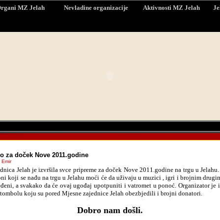
rgani MZ Jelah
Nevladine organizacije
Aktivnosti MZ Jelah
Je
o za doček Nove 2011.godine
 Emir
dnica Jelah je izvršila svce pripreme za doček Nove 2011.godine na trgu u Jelahu.
ni koji se nađu na trgu u Jelahu moći će da uživaju u muzici , igri i brojnim drug
ređeni, a svakako da će ovaj ugođaj upotpuniti i vatromet u ponoć. Organizator je 
 tombolu koju su pored Mjesne zajednice Jelah obezbjedili i brojni donatori.
Dobro nam došli.