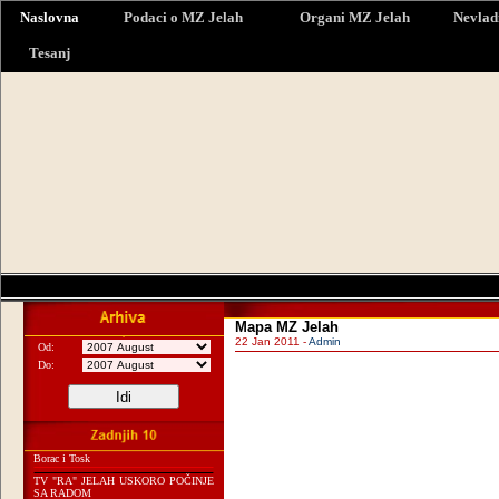
Naslovna
Podaci o MZ Jelah
Organi MZ Jelah
Nevlad
Tesanj
Mapa MZ Jelah
22 Jan 2011 -
Admin
Od:
Do:
Borac i Tosk
TV "RA" JELAH USKORO POČINJE
SA RADOM