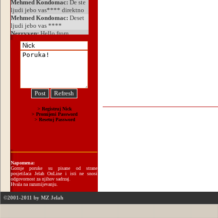
Napomena:
Gornje poruke su pisane od strane
posjetilaca Jelah OnLine i isti ne snosi
odgovornost za njihov sadrzaj.
Hvala na razumijevanju.
©2001-2011 by MZ Jelah