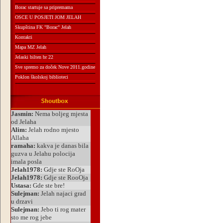
Borac startuje sa pripremama
OSCE U POSJETI JOM JELAH
Skupština FK "Borac" Jelah
Kontakti
Mapa MZ Jelah
Jelaski bilten br 22
Sve spremo za doček Nove 2011.godine
Poklon školskoj biblioteci