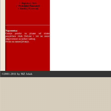
Napomena:
Gornje poruke su pisane od strane
posjetilaca Jelah OnLine i isti ne snosi
odgovornost za njihov sadrzaj.
Hvala na razumijevanju.
©2001-2011 by MZ Jelah