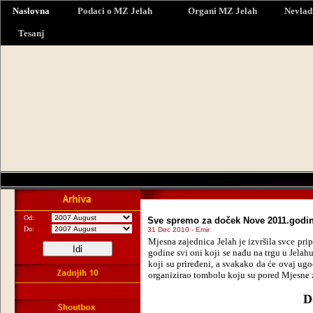
Naslovna
Podaci o MZ Jelah
Organi MZ Jelah
Nevlad
Tesanj
Od:
Sve spremo za doček Nove 2011.godi
Do:
31 Dec 2010 - Emir
Mjesna zajednica Jelah je izvršila svce pr
godine svi oni koji se nađu na trgu u Jelah
koji su priređeni, a svakako da će ovaj ug
organizirao tombolu koju su pored Mjesne za
D