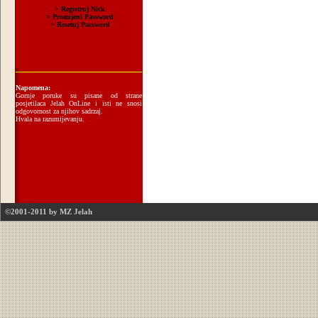
Napomena:
Gornje poruke su pisane od strane
posjetilaca Jelah OnLine i isti ne snosi
odgovornost za njihov sadrzaj.
Hvala na razumijevanju.
©2001-2011 by MZ Jelah