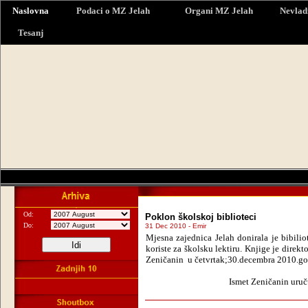
Naslovna
Podaci o MZ Jelah
Organi MZ Jelah
Nevlad
Tesanj
Od:
Poklon školskoj biblioteci
Do:
31 Dec 2010 - Emir
Mjesna zajednica Jelah donirala je bibili
koriste za školsku lektiru. Knjige je dir
Zeničanin u četvrtak;30.decembra 2010.go
Ismet Zeničanin uruč