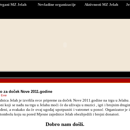
rgani MZ Jelah
Nevladine organizacije
Aktivnosti MZ Jelah
Je
o za doček Nove 2011.godine
 Emir
dnica Jelah je izvršila svce pripreme za doček Nove 2011.godine na trgu u Jelahu.
ni koji se nađu na trgu u Jelahu moći će da uživaju u muzici , igri i brojnim drug
ređeni, a svakako da će ovaj ugođaj upotpuniti i vatromet u ponoć. Organizator je 
 tombolu koju su pored Mjesne zajednice Jelah obezbjedili i brojni donatori.
Dobro nam došli.