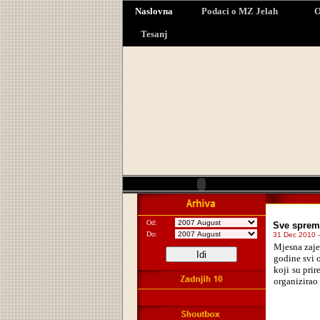
Naslovna
Podaci o MZ Jelah
O
Tesanj
Od:
Sve sprem
Do:
31 Dec 2010 -
Mjesna zaje
godine svi o
koji su pri
organizirao