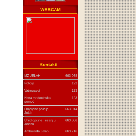
MZ JELAH
663 068
Policija
122
Vatrogasci
123
Hitna medecinska
123
pomoć
Odjeljene policije
663 014
Jelah
Ured općine Tešanj u
663 006
Jelahu
Ambulanta Jelah
663 716