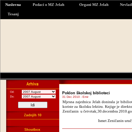
Naslovna
Podaci o MZ Jelah
Organi MZ Jelah
Nevlad
Tesanj
Od:
Poklon školskoj biblioteci
Do:
31 Dec 2010 - Emir
Mjesna zajednica Jelah donirala je bibili
koriste za školsku lektiru. Knjige je dir
Zeničanin u četvrtak;30.decembra 2010.go
Ismet Zeničanin uruč