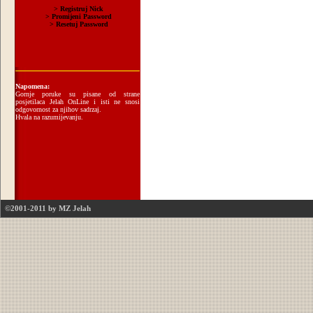
Napomena:
Gornje poruke su pisane od strane
posjetilaca Jelah OnLine i isti ne snosi
odgovornost za njihov sadrzaj.
Hvala na razumijevanju.
©2001-2011 by MZ Jelah