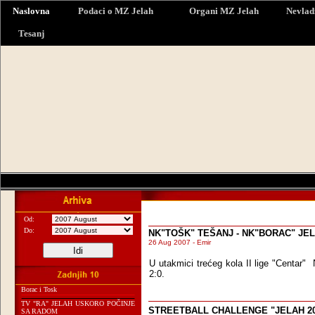
Naslovna
Podaci o MZ Jelah
Organi MZ Jelah
Nevlad
Tesanj
Od:
Do:
NK"TOŠK" TEŠANJ - NK"BORAC" JEL
26 Aug 2007 - Emir
U utakmici trećeg kola II lige "Centar"
2:0.
Borac i Tosk
TV "RA" JELAH USKORO POČINJE
STREETBALL CHALLENGE "JELAH 20
SA RADOM