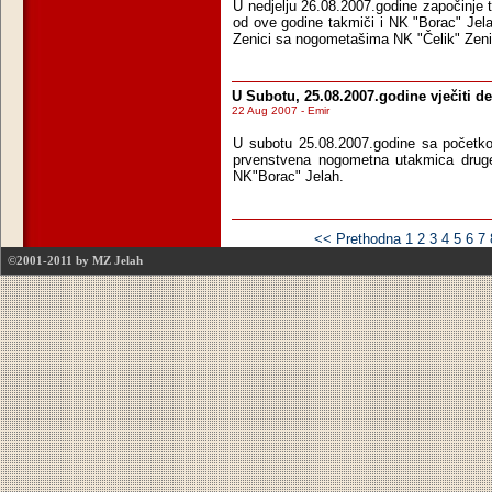
U
nedjelju 26.08.2007.godine započinje tak
od ove godine takmiči i NK "Borac" Jel
Zenici sa nogometašima NK "Čelik" Zeni
U Subotu, 25.08.2007.godine vječiti
22 Aug 2007 - Emir
U subotu 25.08.2007.godine sa početk
prvenstvena nogometna utakmica druge 
NK"Borac" Jelah.
<< Prethodna
1
2
3
4
5
6
7
©2001-2011 by MZ Jelah