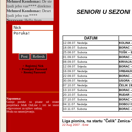
SENIORI U SEZONI 
DATUM
12.08.07. Nedelja
KOLINA 
18.08.07. Subota
BORAC -
25.08.07. Subota
TOŠK –
01.09.07. Subota
BORAC -
08.09.07. Subota
KRIVAJA
12.09.07. Srijeda
BORAC 
16.09.07. Nedelja
VRBANJ
22.09.07. Subota
BORAC -
30.09.07. Nedelja
USORA 
07.10.07. Nedelja
ČELIK 1
13.10.07. Subota
BORAC –
20.10.07. Subota
RUDAR 
Napomena:
27.10.07. Subota
BORAC –
Gornje poruke su pisane od strane
04.11.07. Nedelja
DOBOJ I
posjetilaca Jelah OnLine i isti ne snosi
odgovornost za njihov sadrzaj.
10.11.07. Subota
BORAC 
Hvala na razumijevanju.
Liga pionira, na startu "Čelik" Zenica
22 Aug 2007 - Emir