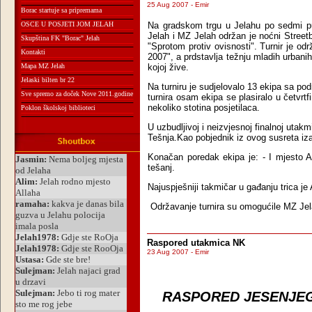
25 Aug 2007 - Emir
Borac startuje sa pripremama
OSCE U POSJETI JOM JELAH
Na gradskom trgu u Jelahu po sedmi pu
Jelah i MZ Jelah održan je noćni Streetb
Skupština FK "Borac" Jelah
"Sprotom protiv ovisnosti". Turnir je od
Kontakti
2007", a prdstavlja težnju mladih urbani
Mapa MZ Jelah
kojoj žive.
Jelaski bilten br 22
Na turniru je sudjelovalo 13 ekipa sa pod
Sve spremo za doček Nove 2011.godine
turnira osam ekipa se plasiralo u četvrtf
nekoliko stotina posjetilaca.
Poklon školskoj biblioteci
U uzbudljivoj i neizvjesnoj finalnoj utak
Tešnja.Kao pobjednik iz ovog susreta izaš
Konačan poredak ekipa je: - I mjesto A
tešanj.
Najuspješniji takmičar u gađanju trica je
Održavanje turnira su omogućile MZ Jela
Raspored utakmica NK
23 Aug 2007 - Emir
RASPORED JESENJEG