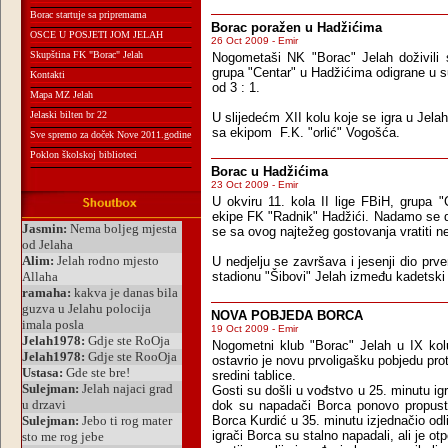
Borac startuje sa pripremama
Borac poražen u Hadžićima
OSCE U POSJETI JOM JELAH
26 Oct 2009 - Emir
Skupština FK "Borac" Jelah
Nogometaši NK "Borac" Jelah doživili 
grupa "Centar" u Hadžićima odigrane u
Kontakti
od 3 : 1.
Mapa MZ Jelah
Jelaski bilten br 22
U slijedećm XII kolu koje se igra u Jel
sa ekipom F.K. "orlić" Vogošća.
Sve spremo za doček Nove 2011.godine
Poklon školskoj biblioteci
Borac u Hadžićima
23 Oct 2009 - Emir
U okviru 11. kola II lige FBiH, grupa
ekipe FK "Radnik" Hadžići. Nadamo se d
se sa ovog najtežeg gostovanja vratiti n
U nedjelju se završava i jesenji dio p
stadionu "Šibovi" Jelah između kadetski 
NOVA POBJEDA BORCA
19 Oct 2009 - Emir
Nogometni klub "Borac" Jelah u IX kol
ostavrio je novu prvoligašku pobjedu prot
sredini tablice.
Gosti su došli u vođstvo u 25. minutu ig
dok su napadači Borca ponovo propustli 
Borca Kurdić u 35. minutu izjednačio o
igrači Borca su stalno napadali, ali je o