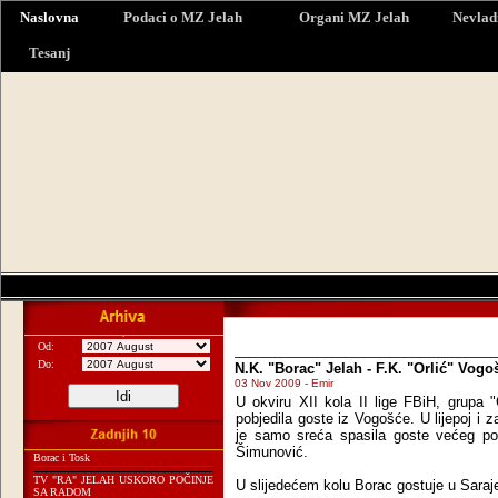
Naslovna
Podaci o MZ Jelah
Organi MZ Jelah
Nevlad
Tesanj
Od:
Do:
N.K. "Borac" Jelah - F.K. "Orlić" Vogo
03 Nov 2009 - Emir
U okviru XII kola II lige FBiH, grupa
pobjedila goste iz Vogošće. U lijepoj i 
je samo sreća spasila goste većeg por
Šimunović.
Borac i Tosk
TV "RA" JELAH USKORO POČINJE
U slijedećem kolu Borac gostuje u Saraj
SA RADOM