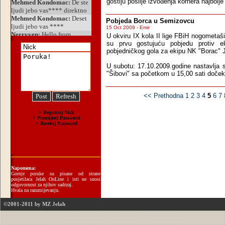
gostiju poslije izvođenja kornera najbol
Pobjeda Borca u Semizovcu
15 Oct 2009 - Emir
U okviru IX kola II lige FBiH nogometaši
su prvu gostujuću pobjedu protiv e
pobjedničkog gola za ekipu NK "Borac" 
U subotu: 17.10.2009.godine nastavlja
"Šibovi" sa početkom u 15,00 sati doček
<< Prethodna
1
2
3
4
5
6
7
Napomena:
Gornje poruke su pisane od strane
posjetilaca Jelah OnLine i isti ne snosi
odgovornost za njihov sadrzaj.
Hvala na razumijevanju.
©2001-2011 by MZ Jelah