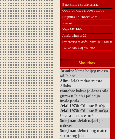
Borac startuje sa pripremama
OSCE U POSJETI JOM JELAH
Skupština FK "Borac" Jelah
Kontakti
Mapa MZ Jelah
Jelaski bilten br 22
Sve spremo za doček Nove 2011.godine
Poklon školskoj biblioteci