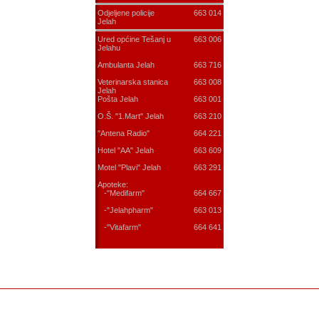
Odjeljene policije
663 014
Jelah
Ured općine Tešanj u
663 006
Jelahu
Ambulanta Jelah
663 716
Veterinarska stanica
663 008
Jelah
Pošta Jelah
663 001
O.Š. "1.Mart" Jelah
663 210
"Antena Radio"
664 221
Hotel "AA" Jelah
663 609
Motel "Plavi" Jelah
663 291
Apoteke:
-"Medifarm"
664 667
-"Jelahpharm"
663 013
-"Vitafarm"
664 641