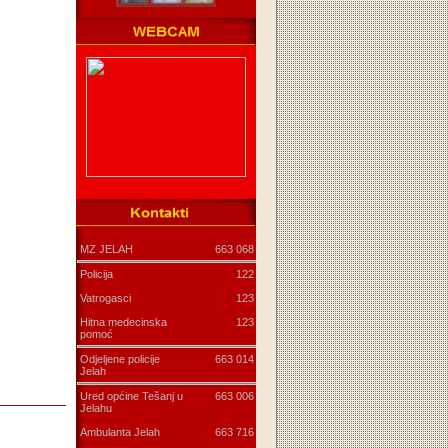
MZ JELAH
663 068
Policija
122
Vatrogasci
123
Hitna medecinska
123
pomoć
Odjeljene policije
663 014
Jelah
Ured općine Tešanj u
663 006
Jelahu
Ambulanta Jelah
663 716