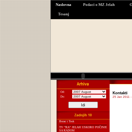
Naslovna
Podaci o MZ Jelah
O
Tesanj
Od:
Kontakti
Do:
25 Jan 2011 -
Borac i Tosk
TV "RA" JELAH USKORO POČINJE
SA RADOM