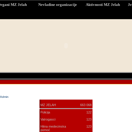
rgani MZ Jelah
Nevladine organizacije
Aktivnosti MZ Jelah
Je
Admin
MZ JELAH
663 068
Policija
122
Vatrogasci
123
Hitna medecinska
123
pomoć