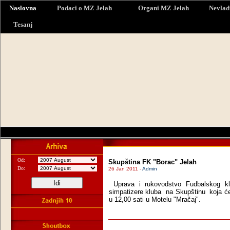
Naslovna
Podaci o MZ Jelah
Organi MZ Jelah
Nevlad
Tesanj
Od:
Skupština FK "Borac" Jelah
Do:
26 Jan 2011 -
Admin
Uprava i rukovodstvo Fudbalskog k
simpatizere kluba
na Skupštinu koja će 
u 12,00 sati u Motelu "Mračaj".