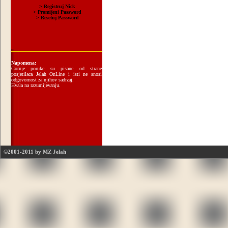
Napomena:
Gornje poruke su pisane od strane
posjetilaca Jelah OnLine i isti ne snosi
odgovornost za njihov sadrzaj.
Hvala na razumijevanju.
©2001-2011 by MZ Jelah