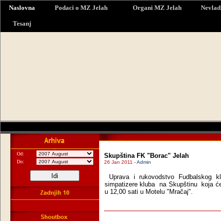
Naslovna
Podaci o MZ Jelah
Organi MZ Jelah
Nevlad
Tesanj
Od:
Skupština FK "Borac" Jelah
Do:
26 Jan 2011 -
Admin
Uprava i rukovodstvo Fudbalskog k
simpatizere kluba
na Skupštinu koja će 
u 12,00 sati u Motelu "Mračaj".