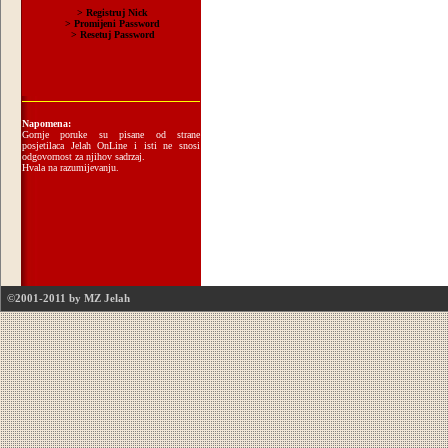
Napomena:
Gornje poruke su pisane od strane
posjetilaca Jelah OnLine i isti ne snosi
odgovornost za njihov sadrzaj.
Hvala na razumijevanju.
©2001-2011 by MZ Jelah