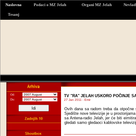
Naslovna
Podaci o MZ Jelah
Organi MZ Jelah
Nevlad
Tesanj
Od:
TV "RA" JELAH USKORO POČINJE S
Do:
27 Jan 2011 - Emir
Ovih dana sa radom treba da otpočne
Sjedište nove televizije je u prostorijam
sa Antena-radio Jelah, jer će biti eimiti
gledati samo gledaoci kablovske televizi