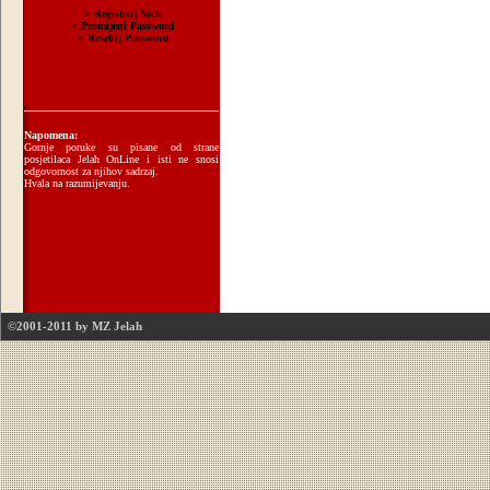
Napomena:
Gornje poruke su pisane od strane
posjetilaca Jelah OnLine i isti ne snosi
odgovornost za njihov sadrzaj.
Hvala na razumijevanju.
©2001-2011 by MZ Jelah