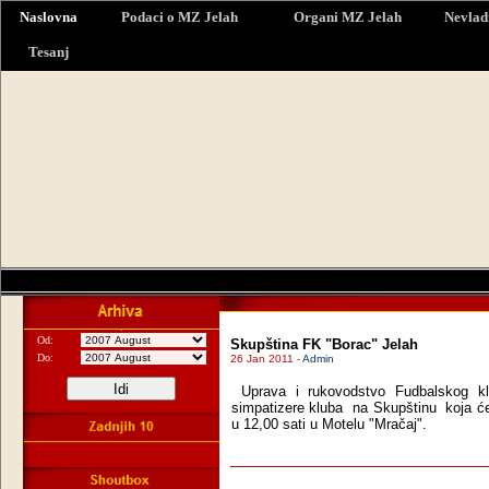
Naslovna
Podaci o MZ Jelah
Organi MZ Jelah
Nevlad
Tesanj
Od:
Skupština FK "Borac" Jelah
Do:
26 Jan 2011 -
Admin
Uprava i rukovodstvo Fudbalskog k
simpatizere kluba
na Skupštinu koja će 
u 12,00 sati u Motelu "Mračaj".