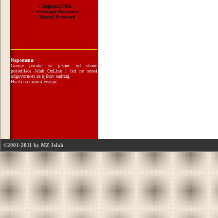
Napomena:
Gornje poruke su pisane od strane
posjetilaca Jelah OnLine i isti ne snosi
odgovornost za njihov sadrzaj.
Hvala na razumijevanju.
©2001-2011 by MZ Jelah