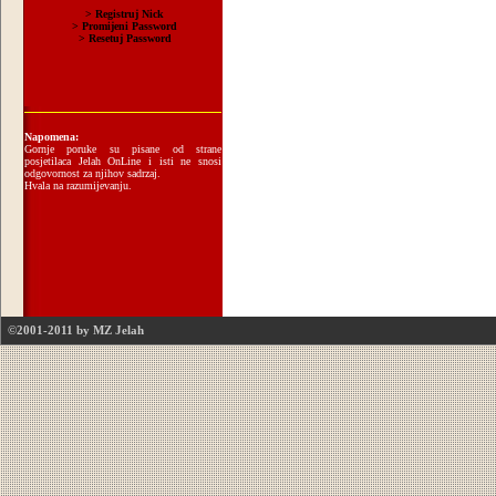
Napomena:
Gornje poruke su pisane od strane
posjetilaca Jelah OnLine i isti ne snosi
odgovornost za njihov sadrzaj.
Hvala na razumijevanju.
©2001-2011 by MZ Jelah