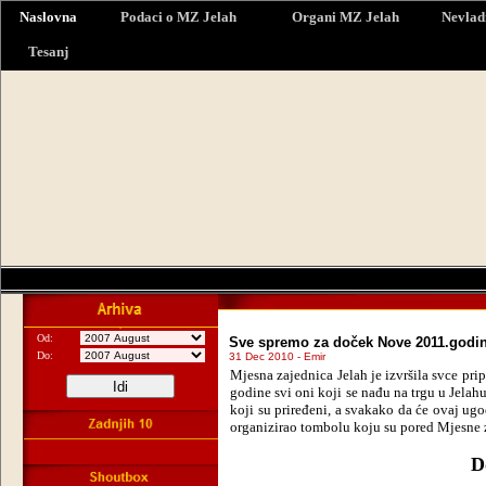
Naslovna
Podaci o MZ Jelah
Organi MZ Jelah
Nevlad
Tesanj
Od:
Sve spremo za doček Nove 2011.godi
Do:
31 Dec 2010 - Emir
Mjesna zajednica Jelah je izvršila svce pr
godine svi oni koji se nađu na trgu u Jelah
koji su priređeni, a svakako da će ovaj ug
organizirao tombolu koju su pored Mjesne za
D