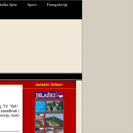
laško ljeto
Sport
Fotogalerije
j TV "RA".
sarađivati i
eviziju moći