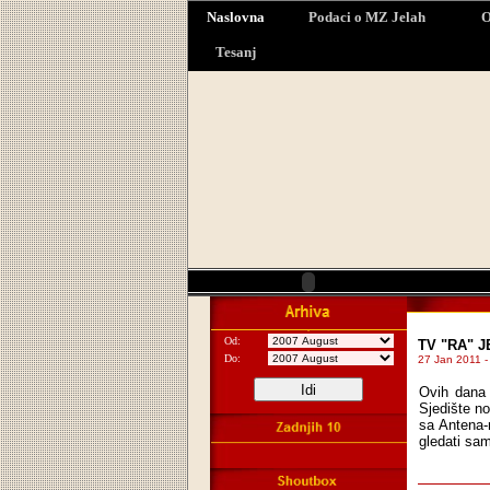
Naslovna
Podaci o MZ Jelah
O
Tesanj
Od:
TV "RA" 
Do:
27 Jan 2011 -
Ovih dana
Sjedište no
sa Antena-r
gledati sam