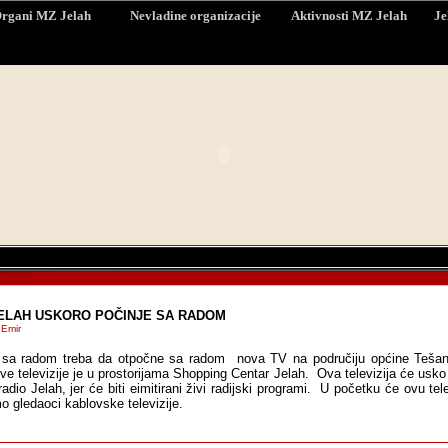
rgani MZ Jelah
Nevladine organizacije
Aktivnosti MZ Jelah
Je
JELAH USKORO POČINJE SA RADOM
 Emir
 sa radom treba da otpočne sa radom nova TV na područiju općine Tešan
ve televizije je u prostorijama Shopping Centar Jelah. Ova televizija će usko 
adio Jelah, jer će biti eimitirani živi radijski programi. U početku će ovu tel
o gledaoci kablovske televizije.