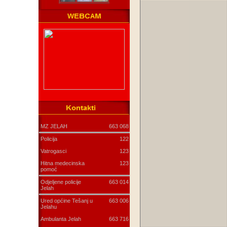
MZ JELAH
663 068
Policija
122
Vatrogasci
123
Hitna medecinska
123
pomoć
Odjeljene policije
663 014
Jelah
Ured općine Tešanj u
663 006
Jelahu
Ambulanta Jelah
663 716